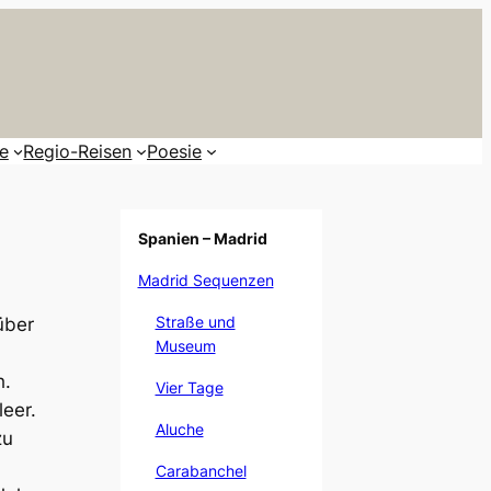
te
Regio-Reisen
Poesie
Spanien – Madrid
Madrid Sequenzen
Straße und
über
Museum
h.
Vier Tage
eer.
Aluche
zu
Carabanchel