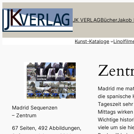
JK VERLAG
Bücher
Jakob 
Kunst-Kataloge
Linolfilm
Zent
Madrid me mata
die spanische 
Tageszeit sehr
Madrid Sequenzen
Mittags wirke
– Zentrum
Wichtige histor
viele um sie h
67 Seiten, 492 Abbildungen,