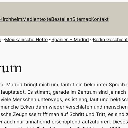
Kirchheim
Medientexte
Bestellen
Sitemap
Kontakt
e
Mexikanische Hefte
Spanien – Madrid
Berlin Geschich
rum
, Madrid bringt mich um, lautet ein bekannter Spruch 
Hauptstadt. Es stimmt, gerade im Zentrum sind je nach
 viele Menschen unterwegs, es ist eng, laut und hektisc
n manche Ecken dann wieder verschlafen und menschenl
ische Zeugnisse trifft man auf Schritt und Tritt, es sind 
ier auch nur annähernd erschöpfend aufzuführen. Dieses