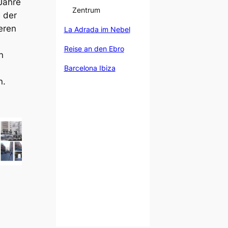
 Jahre
Zentrum
e der
eren
La Adrada im Nebel
Reise an den Ebro
n
Barcelona Ibiza
n.