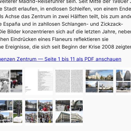
weiterer Madrid-Reiseführer sein. Seit Mitte der 1980er
ie Stadt erlaufen, in endlosen Schleifen, von einem End
als Achse das Zentrum in zwei Hälften teilt, bis zum and
e España und in zahllosen Schlangen- und Zickzack-
e Bilder konzentrieren sich auf die letzten Jahre, nebe
hen Eindrücken eines Flaneurs reflektieren sie
he Ereignisse, die sich seit Beginn der Krise 2008 zeigte
enzen Zentrum — Seite 1 bis 11 als PDF anschauen